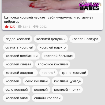
Цыпочка косплей ласкает себя чупа-чупс и вставляет
вибратор
82%
13:45
2062
видео косплей
косплей девушки
косплей сакура
скачать косплей
косплей наруто
косплей лесбиянки
косплей большие
косплей хината
японское косплей
косплей овервотч
косплей
транс косплей
косплей
секс косплей
косплей цунаде
соло косплей
косплей
косплей японки
косплей анал
онлайн косплей